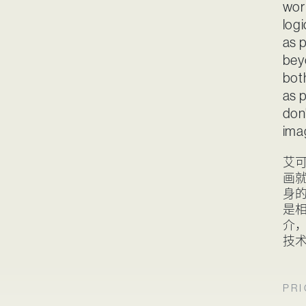
wor
logi
as 
bey
bot
as p
don
ima
艾
画
身
是
介
技
PRI