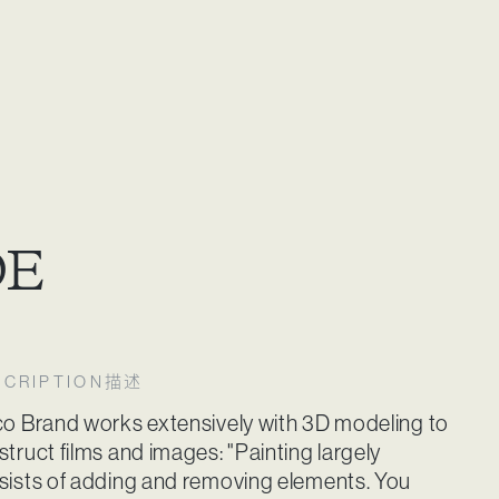
DE
描述
SCRIPTION
co Brand works extensively with 3D modeling to
truct films and images: "Painting largely
sists of adding and removing elements. You