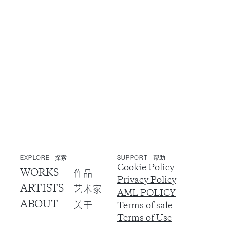
EXPLORE
探索
SUPPORT
帮助
Cookie Policy
WORKS
作品
Privacy Policy
ARTISTS
艺术家
AML POLICY
ABOUT
关于
Terms of sale
Terms of Use