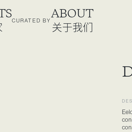
TS
ABOUT
CURATED BY
家
关于我们
DE
Eel
cons
con