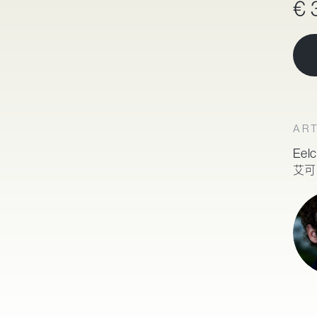
€ 
ART
Eel
艾可